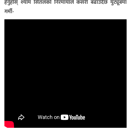
हेर्नुहोस् श्याम सितलको निरमायाले कसरी बढाउँदैछ युट्यूबमा
गर्मी-