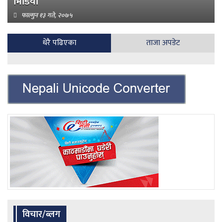
भिडियो
फाल्गुन १३ गते, २०७५
धेरै पढिएका
ताजा अपडेट
विचार/ब्लग