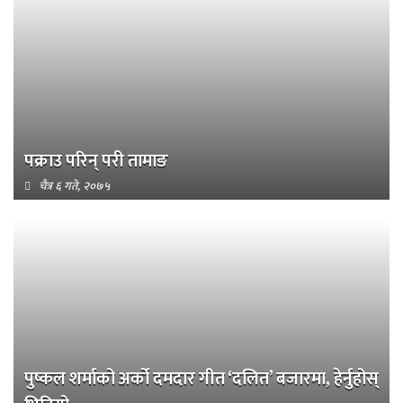
पक्राउ परिन् परी तामाङ
चैत्र ६ गते, २०७५
पुष्कल शर्माको अर्को दमदार गीत ‘दलित’ बजारमा, हेर्नुहोस्