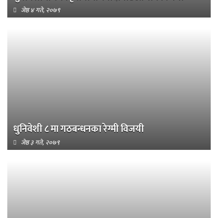
जेष्ठ ४ गते, २०७९
धुनिवेशी ८ मा गठबन्धनका रेग्मी विजयी
जेष्ठ ३ गते, २०७९