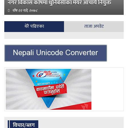
नगर विकास कोषमा धुनिबेसीका मेयर आचार्य नियुक्त
पौष २२ गते, २०७८
धेरै पढिएका
ताजा अपडेट
विचार/ब्लग