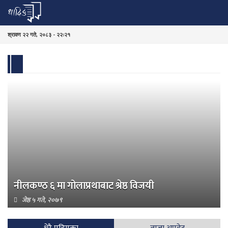
श्रावण २२ गते, २०८३ - २२ः२१
नीलकण्ठ ६ मा गोलाप्रथाबाट श्रेष्ठ विजयी
जेष्ठ ५ गते, २०७९