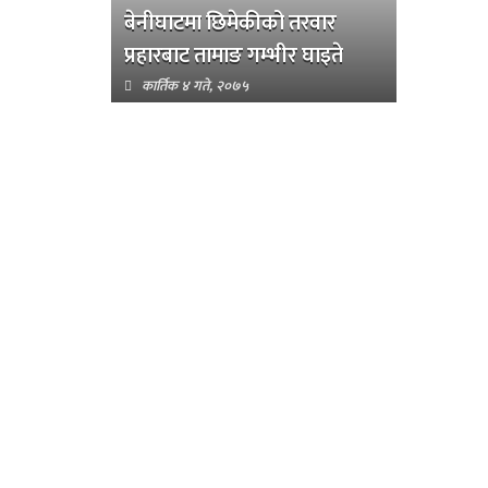
बेनीघाटमा छिमेकीको तरवार
प्रहारबाट तामाङ गम्भीर घाइते
कार्तिक ४ गते, २०७५