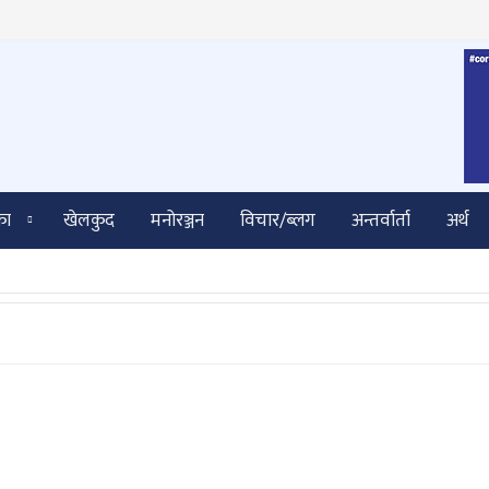
का
खेलकुद
मनोरञ्जन
विचार/ब्लग
अन्तर्वार्ता
अर्थ