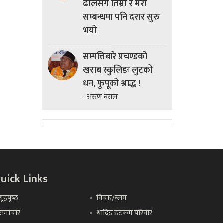
ढालेसँगै तिम्रो र मेरो
सम्बन्धमा पनि दरार सुरु
भयो
सम्पत्तिबारे प्रचण्डको
खराब स्कुलिङः लुटको
धन, फुपूको श्राद्ध !
- अरुण बराल
uick Links
गृहपृष्‍ठ
विचार/ब्लग
समाचार
धादिङ डटकम परिवार