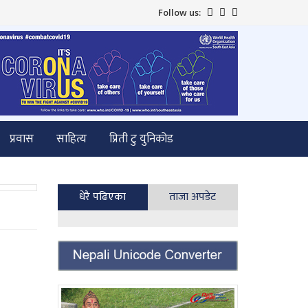
Follow us:
प्रवास
साहित्य
प्रिती टु युनिकोड
धेरै पढिएका
ताजा अपडेट