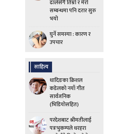
ढालेसँगै तिम्रो र मेरो
सम्बन्धमा पनि दरार सुरु
भयो
घुर्ने समस्या : कारण र
उपचार
साहित्य
धादिङका क्रिशल
कडेलको नयाँ गीत
सार्वजनिक
(भिडियोसहित)
परदेशबाट श्रीमतीलाई
पत्रःभुकम्पले धरहरा