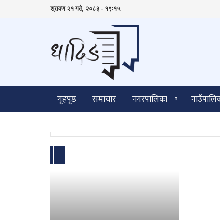
श्रावण २१ गते, २०८३ - १९ः१५
गृहपृष्ठ
समाचार
नगरपालिका
गाउँपालि