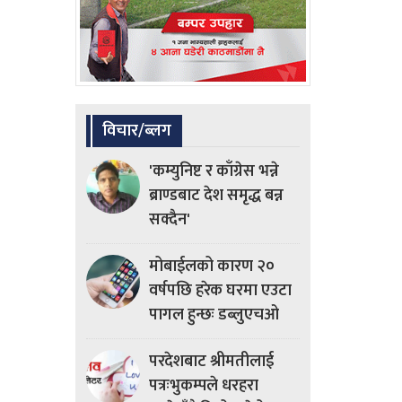
विचार/ब्लग
'कम्युनिष्ट र काँग्रेस भन्ने
ब्राण्डबाट देश समृद्ध बन्न
सक्दैन'
मोबाईलको कारण २०
वर्षपछि हरेक घरमा एउटा
पागल हुन्छः डब्लुएचओ
परदेशबाट श्रीमतीलाई
पत्रःभुकम्पले धरहरा