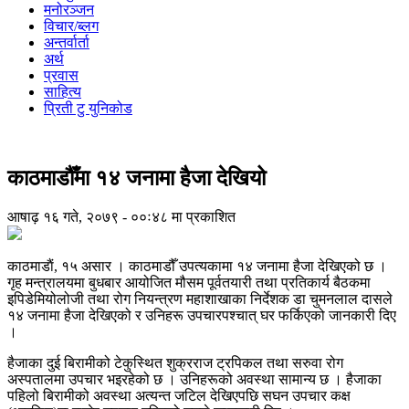
मनोरञ्जन
विचार/ब्लग
अन्तर्वार्ता
अर्थ
प्रवास
साहित्य
प्रिती टु युनिकोड
काठमाडौँमा १४ जनामा हैजा देखियो
आषाढ़ १६ गते, २०७९ - ००ः४८ मा प्रकाशित
काठमाडाैं, १५ असार । काठमाडौँ उपत्यकामा १४ जनामा हैजा देखिएको छ ।
गृह मन्त्रालयमा बुधबार आयोजित मौसम पूर्वतयारी तथा प्रतिकार्य बैठकमा
इपिडेमियोलोजी तथा रोग नियन्त्रण महाशाखाका निर्देशक डा चुमनलाल दासले
१४ जनामा हैजा देखिएको र उनिहरू उपचारपश्चात् घर फर्किएको जानकारी दिए
।
हैजाका दुई बिरामीको टेकुस्थित शुक्रराज ट्रपिकल तथा सरुवा रोग
अस्पतालमा उपचार भइरहेको छ । उनिहरूको अवस्था सामान्य छ । हैजाका
पहिलो बिरामीको अवस्था अत्यन्त जटिल देखिएपछि सघन उपचार कक्ष