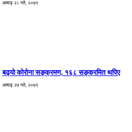
आषाढ़ २८ गते, २०७९
बढ्यो कोरोना सङ्क्रमण, १६८ सङ्क्रमित थपिए
आषाढ़ २७ गते, २०७९