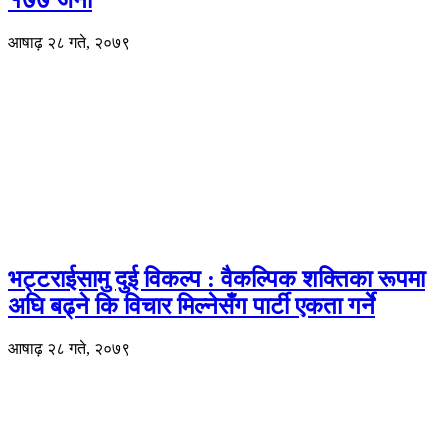
आषाढ़ २८ गते, २०७९
भट्टराईसामु दुई विकल्प : वैकल्पिक शक्तिका रूपमा
अघि बढ्ने कि विचार मिल्नेसँग पार्टी एकता गर्ने
आषाढ़ २८ गते, २०७९