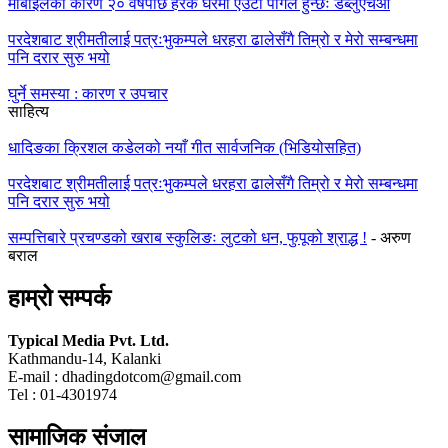
मोबाईलको कारण २० वर्षपछि हरेक घरमा एउटा पागल हुन्छः डब्लुएचओ
परदेशबाट श्रीमतीलाई पत्रःभुकम्पले धरहरा ढालेसँगै तिम्रो र मेरो सम्बन्धमा
पनि दरार सुरु भयो
घुर्ने समस्या : कारण र उपचार
साहित्य
धादिङका क्रिशल कडेलको नयाँ गीत सार्वजनिक (भिडियोसहित)
परदेशबाट श्रीमतीलाई पत्रःभुकम्पले धरहरा ढालेसँगै तिम्रो र मेरो सम्बन्धमा
पनि दरार सुरु भयो
सम्पत्तिबारे प्रचण्डको खराब स्कुलिङः लुटको धन, फुपूको श्राद्ध !
- अरुण
बराल
हाम्रो सम्पर्क
Typical Media Pvt. Ltd.
Kathmandu-14, Kalanki
E-mail : dhadingdotcom@gmail.com
Tel : 01-4301974
सामाजिक संजाल