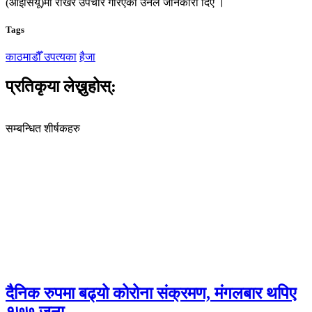
(आइसियू)मा राखेर उपचार गरिएको उनले जानकारी दिए ।
Tags
काठमाडौँ उपत्यका
हैजा
प्रतिकृया लेख्नुहोस्:
सम्बन्धित शीर्षकहरु
दैनिक रुपमा बढ्यो कोरोना संक्रमण, मंगलबार थपिए
१७७ जना