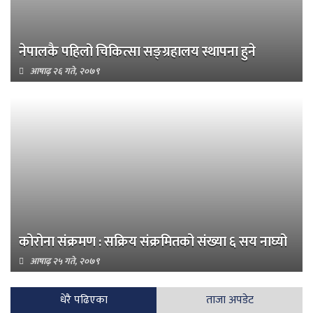
नेपालकै पहिलो चिकित्सा सङ्ग्रहालय स्थापना हुने
आषाढ़ २६ गते, २०७९
कोरोना संक्रमण : सक्रिय संक्रमितको संख्या ६ सय नाघ्यो
आषाढ़ २५ गते, २०७९
धेरै पढिएका
ताजा अपडेट