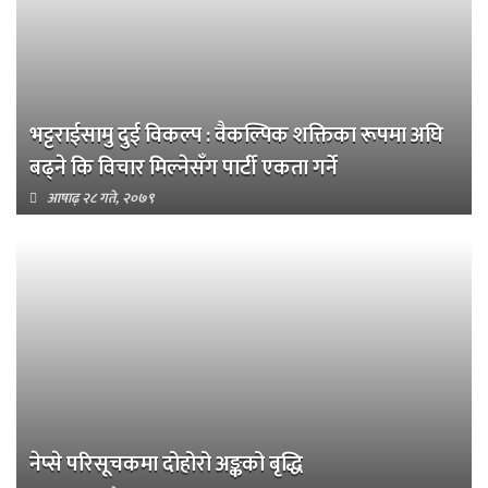
भट्टराईसामु दुई विकल्प : वैकल्पिक शक्तिका रूपमा अघि
बढ्ने कि विचार मिल्नेसँग पार्टी एकता गर्ने
आषाढ़ २८ गते, २०७९
नेप्से परिसूचकमा दोहोरो अङ्कको बृद्धि