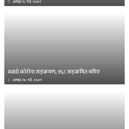
आषाढ़ २८ गते, २०७९
बढ्यो कोरोना सङ्क्रमण, १६८ सङ्क्रमित थपिए
आषाढ़ २७ गते, २०७९