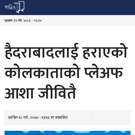
श्रावण २२ गते, २०८३ - १२ः२०
हैदराबादलाई हराएको
कोलकाताको प्लेअफ
आशा जीवितै
आश्विन १८ गते, २०७८ - १३ः१६ मा प्रकाशित