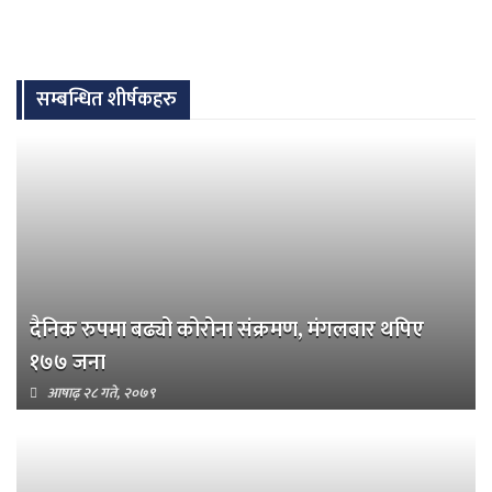
सम्बन्धित शीर्षकहरु
दैनिक रुपमा बढ्यो कोरोना संक्रमण, मंगलबार थपिए
१७७ जना
आषाढ़ २८ गते, २०७९